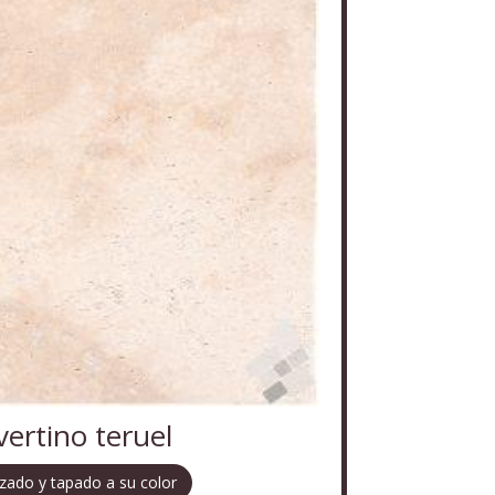
vertino teruel
ado y tapado a su color