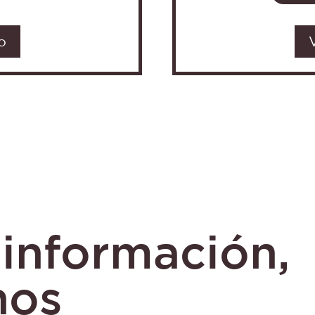
o
información,
nos