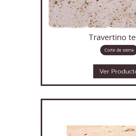
Travertino te
Corte de sierra
Ver Product