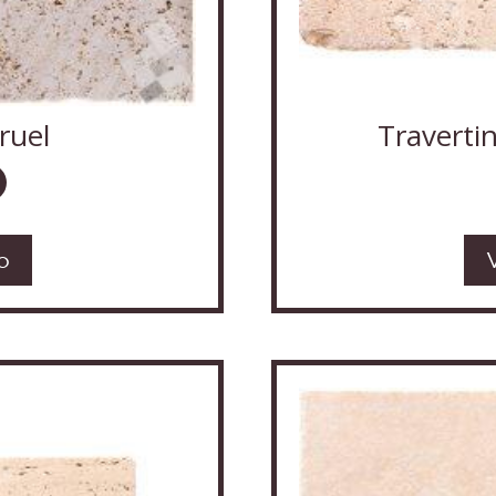
ruel
Traverti
o