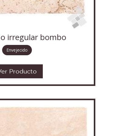
no irregular bombo
Envejecido
Ver Producto