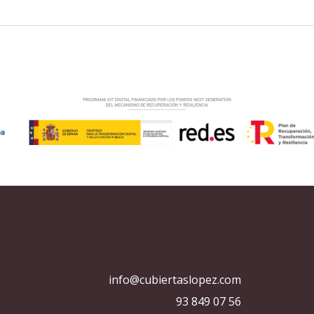
info@cubiertaslopez.com
93 849 07 56